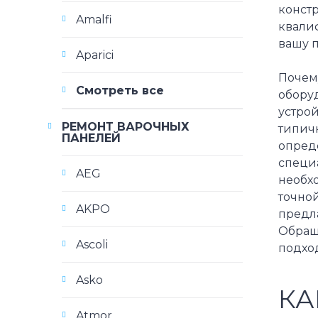
конст
Amalfi
квали
вашу п
Aparici
Почему
Смотреть все
обору
устро
РЕМОНТ ВАРОЧНЫХ
типич
ПАНЕЛЕЙ
опред
специа
AEG
необх
точно
AKPO
предла
Обращ
Ascoli
подход
Asko
КА
Atmor