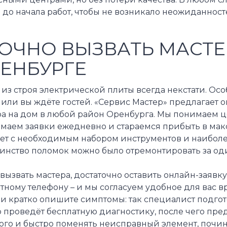
 до начала работ, чтобы не возникало неожиданност
ОЧНО ВЫЗВАТЬ МАСТЕ
ЕНБУРГЕ
из строя электрической плиты всегда некстати. Ос
 или вы ждёте гостей. «Сервис Мастер» предлагае
ра на дом в любой район Оренбурга. Мы понимаем ц
маем заявки ежедневно и стараемся прибыть в мак
ет с необходимым набором инструментов и наиболе
инство поломок можно было отремонтировать за оди
вызвать мастера, достаточно оставить онлайн-заявк
тному телефону – и мы согласуем удобное для вас 
и кратко опишите симптомы: так специалист подгото
р проведёт бесплатную диагностику, после чего пр
ого и быстро поменять неисправный элемент, почин