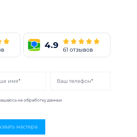
4.9
ов
61
отзывов
лашаюсь на
обработку данных
звать мастера