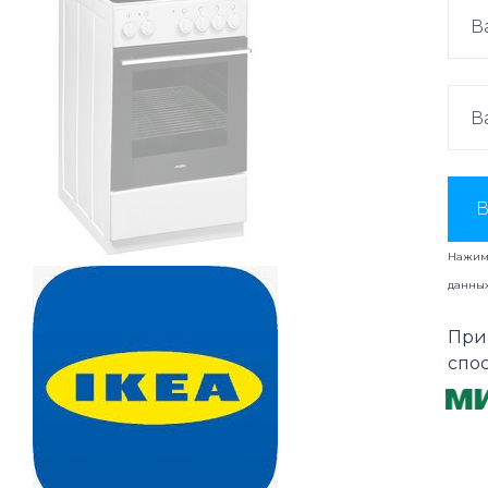
В
Нажима
данны
При
спо