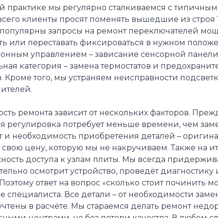
ей практике мы регулярно сталкиваемся с типичным
всего клиенты просят поменять вышедшие из строя
 популярны запросы на ремонт переключателей мощн
ть или переставать фиксироваться в нужном полож
онным управлением – зависание сенсорной панели, 
ная категория – замена термостатов и предохранит
. Кроме того, мы устраняем неисправности подсвет
нителей.
сть ремонта зависит от нескольких факторов. Прежд
ая регулировка потребует меньше времени, чем зам
т и необходимость приобретения деталей – оригин
свою цену, которую мы не накручиваем. Также на и
ность доступа к узлам плиты. Мы всегда придержив
ельно осмотрит устройство, проведёт диагностику и
 Поэтому ответ на вопрос «сколько стоит починить 
е специалиста. Все детали – от необходимости зам
 учтены в расчёте. Мы стараемся делать ремонт не
ными центрами, но без потери качества. В любом с