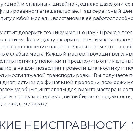
рукцией и стильным дизайном, однако даже они со
фицированном вмешательстве. Наш сервисный цент
литу любой модели, восстановив её работоспособнос
 стоит доверить технику именно нам? Прежде всего
дованием Ikea и доступ к оригинальным комплект
йств: расположение нагревательных элементов, осо
ные слабые места. Каждый мастер проходит регуляр
елить причину поломки и предложить оптимальный 
листа на дом позволяет провести диагностику и поч
одимости тяжелой транспортировки. Вы получаете 
й диагностики до финальной проверки всех режимо
гаем удобные интервалы для визита мастера и согл
аясь в нашу мастерскую, вы выбираете надёжность
 к каждому заказу.
КИЕ НЕИСПРАВНОСТИ 