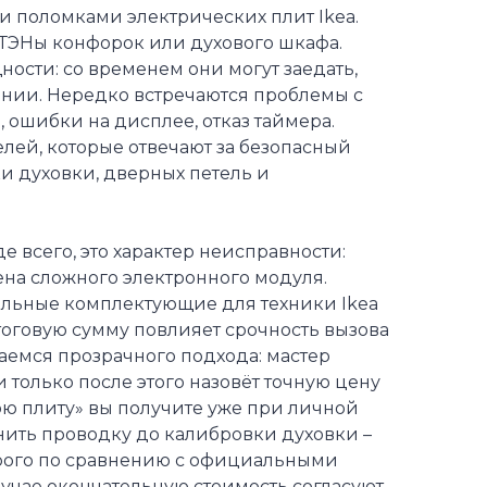
и поломками электрических плит Ikea.
 ТЭНы конфорок или духового шкафа.
ости: со временем они могут заедать,
ении. Нередко встречаются проблемы с
ошибки на дисплее, отказ таймера.
елей, которые отвечают за безопасный
ки духовки, дверных петель и
е всего, это характер неисправности:
ена сложного электронного модуля.
альные комплектующие для техники Ikea
тоговую сумму повлияет срочность вызова
аемся прозрачного подхода: мастер
 только после этого назовёт точную цену
мою плиту» вы получите уже при личной
енить проводку до калибровки духовки –
дорого по сравнению с официальными
лучае окончательную стоимость согласуют