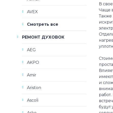
В сво
Чаще 
AVEX
Также
искри
Смотреть все
электр
Отдель
РЕМОНТ ДУХОВОК
нагрев
уплот
AEG
Стоимо
AKPO
прост
Влияе
Amir
имеют 
и слож
Ariston
внимат
работ.
Ascoli
встреч
будут
Asko
сервис