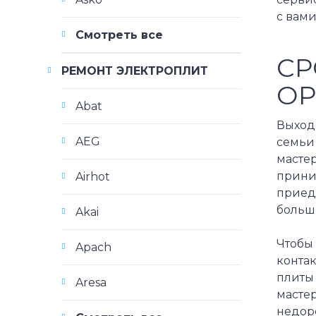
с вами
Смотреть все
СР
РЕМОНТ ЭЛЕКТРОПЛИТ
ОР
Abat
Выход 
AEG
семьи
масте
прини
Airhot
приед
больш
Akai
Чтобы 
Apach
контак
плиты 
Aresa
масте
недор