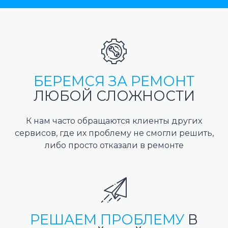
БЕРЕМСЯ ЗА РЕМОНТ
ЛЮБОЙ СЛОЖНОСТИ
К нам часто обращаются клиенты других
сервисов, где их проблему не смогли решить,
либо просто отказали в ремонте
РЕШАЕМ ПРОБЛЕМУ
В