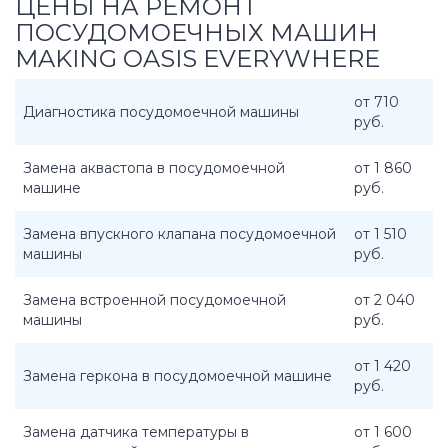
ЦЕНЫ НА РЕМОНТ
ПОСУДОМОЕЧНЫХ МАШИН
MAKING OASIS EVERYWHERE
от 710
Диагностика посудомоечной машины
руб.
Замена аквастопа в посудомоечной
от 1 860
машине
руб.
Замена впускного клапана посудомоечной
от 1 510
машины
руб.
Замена встроенной посудомоечной
от 2 040
машины
руб.
от 1 420
Замена геркона в посудомоечной машине
руб.
Замена датчика температуры в
от 1 600