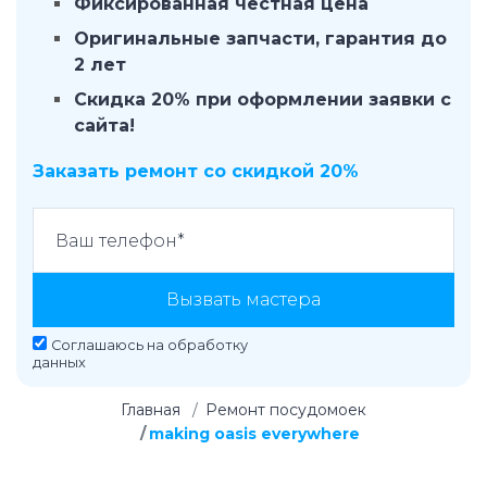
Фиксированная честная цена
Оригинальные запчасти, гарантия до
2 лет
Скидка 20% при оформлении заявки с
сайта!
Заказать ремонт со скидкой 20%
Вызвать мастера
Соглашаюсь на
обработку
данных
Главная
Ремонт посудомоек
making oasis everywhere