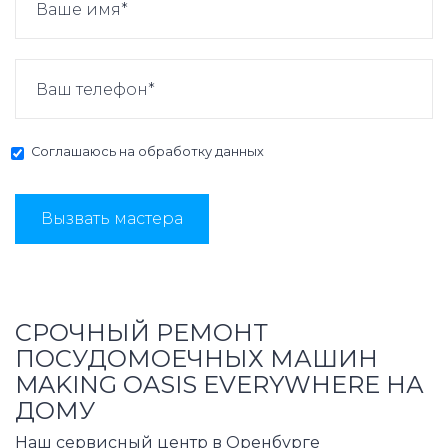
Соглашаюсь на
обработку данных
Вызвать мастера
СРОЧНЫЙ РЕМОНТ
ПОСУДОМОЕЧНЫХ МАШИН
MAKING OASIS EVERYWHERE НА
ДОМУ
Наш сервисный центр в Оренбурге