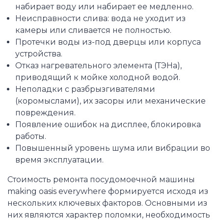
набирает воду или набирает ее медленно.
Неисправности слива: вода не уходит из
камеры или сливается не полностью.
Протечки воды из-под дверцы или корпуса
устройства.
Отказ нагревательного элемента (ТЭНа),
приводящий к мойке холодной водой.
Неполадки с разбрызгивателями
(коромыслами), их засоры или механические
повреждения.
Появление ошибок на дисплее, блокировка
работы.
Повышенный уровень шума или вибрации во
время эксплуатации.
Стоимость ремонта посудомоечной машины
making oasis everywhere формируется исходя из
нескольких ключевых факторов. Основными из
них являются характер поломки, необходимость