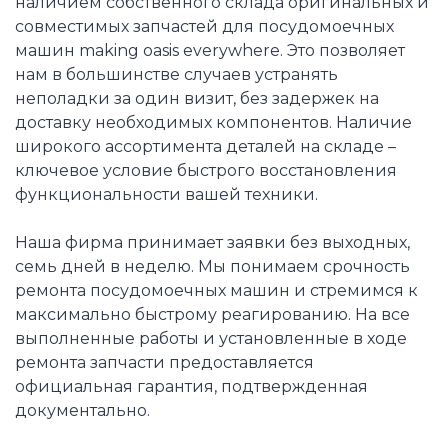
наличием собственного склада оригинальных и
совместимых запчастей для посудомоечных
машин making oasis everywhere. Это позволяет
нам в большинстве случаев устранять
неполадки за один визит, без задержек на
доставку необходимых компонентов. Наличие
широкого ассортимента деталей на складе –
ключевое условие быстрого восстановления
функциональности вашей техники.
Наша фирма принимает заявки без выходных,
семь дней в неделю. Мы понимаем срочность
ремонта посудомоечных машин и стремимся к
максимально быстрому реагированию. На все
выполненные работы и установленные в ходе
ремонта запчасти предоставляется
официальная гарантия, подтвержденная
документально.