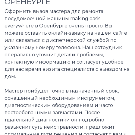
ОРЕНБУРГЕ
Оформить вызов мастера для ремонта
посудомоечной машины making oasis
everywhere в Оренбурге очень просто. Вы
можете оставить онлайн-заявку на нашем сайте
или связаться с диспетчерской службой по
указанному номеру телефона. Наш сотрудник
оперативно уточнит детали проблемы,
контактную информацию и согласует удобное
для вас время визита специалиста с выездом на
дом.
Мастер прибудет точно в назначенный срок,
оснащенный необходимым инструментом,
диагностическим оборудованием и часто
востребованными запчастями. После
тщательной диагностики он подробно
разъяснит суть неисправности, предложит
оптимальные пути решения и согласует с вами