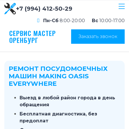
+7 (994) 412-50-29
Пн-Сб
8:00-20:00
Вс
10:00-17.00
СЕРВИС МАСТЕР
Заказать звонок
ОРЕНБУРГ
РЕМОНТ ПОСУДОМОЕЧНЫХ
МАШИН MAKING OASIS
EVERYWHERE
Выезд в любой район города в день
обращения
Бесплатная диагностика, без
предоплат