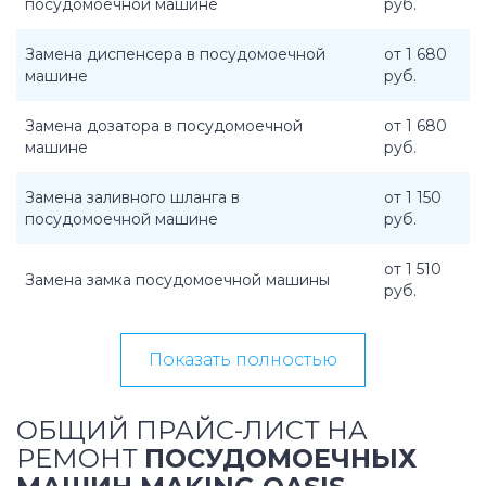
посудомоечной машине
руб.
Замена диспенсера в посудомоечной
от 1 680
машине
руб.
Замена дозатора в посудомоечной
от 1 680
машине
руб.
Замена заливного шланга в
от 1 150
посудомоечной машине
руб.
от 1 510
Замена замка посудомоечной машины
руб.
Показать полностью
ОБЩИЙ ПРАЙС-ЛИСТ НА
РЕМОНТ
ПОСУДОМОЕЧНЫХ