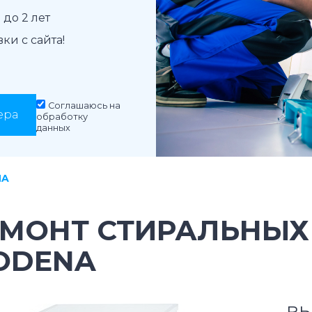
до 2 лет
и с сайта!
Соглашаюсь на
ера
обработку
данных
NA
ЕМОНТ СТИРАЛЬНЫ
ODENA