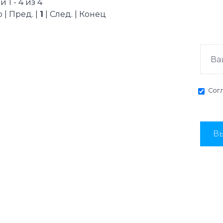
 1 - 4 из 4
 | Пред. |
1
| След. | Конец
Сог
Вы