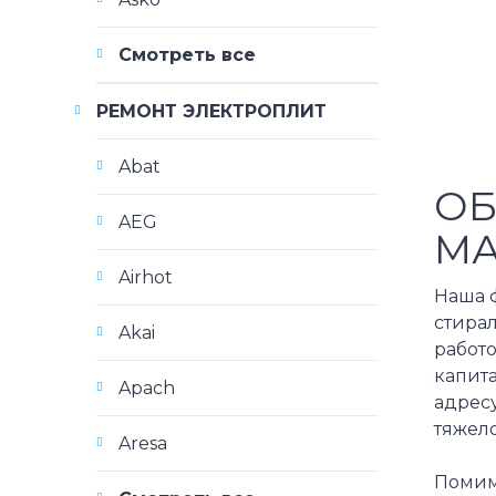
Смотреть все
РЕМОНТ ЭЛЕКТРОПЛИТ
Abat
ОБ
AEG
МА
Airhot
Наша 
стира
Akai
работо
капит
Apach
адресу
тяжело
Aresa
Помим