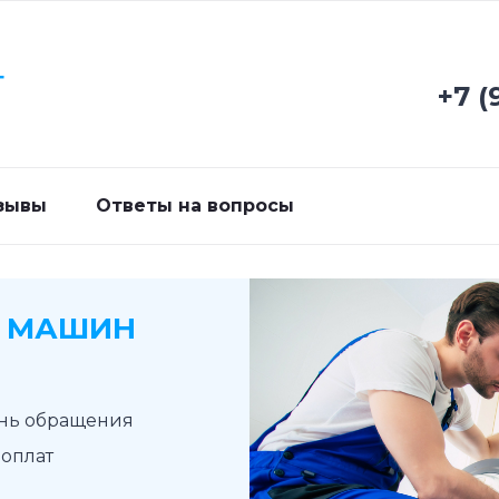
Г
+7 (
зывы
Ответы на вопросы
Х МАШИН
ень обращения
доплат