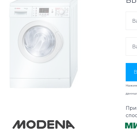
ВЫ
В
Нажима
данны
При
спо