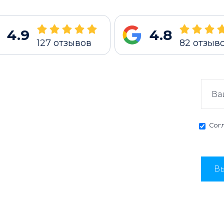
4.9
4.8
127
отзывов
82
отзыв
Сог
Вы