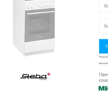
В
Нажима
данны
При
спо