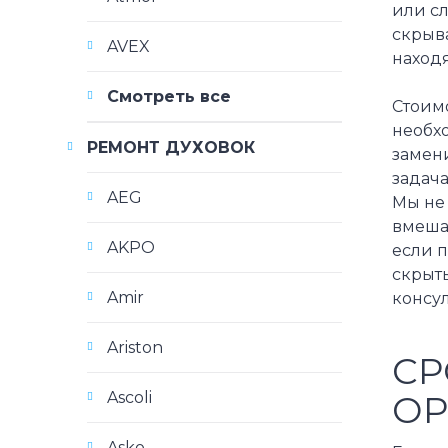
или сл
скрыв
AVEX
наход
Смотреть все
Стоимо
необх
РЕМОНТ ДУХОВОК
замени
задача
AEG
Мы не 
вмешат
AKPO
если п
скрыты
Amir
консу
Ariston
СР
ОР
Ascoli
Asko