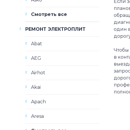
Если э
планов
Смотреть все
обращ
диагно
один в
РЕМОНТ ЭЛЕКТРОПЛИТ
дорогу
Abat
Чтобы 
в конт
AEG
выезд
запрос
Airhot
дорог
профе
Akai
полно
Apach
Aresa