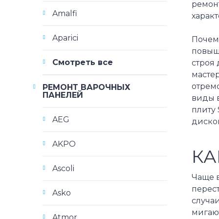
ремонт
Amalfi
характ
Aparici
Почему
повыш
Смотреть все
строя 
мастер
отремо
РЕМОНТ ВАРОЧНЫХ
ПАНЕЛЕЙ
виды 
плиту 
AEG
диском
AKPO
КА
Ascoli
Чаще 
перест
Asko
случаи
мигают
Atmor