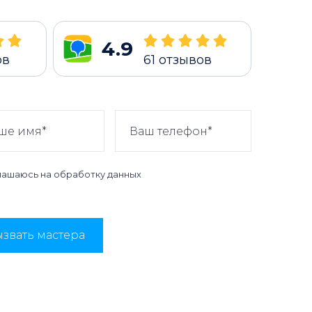
4.9
ов
61
отзывов
лашаюсь на
обработку данных
звать мастера