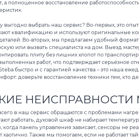
, а полноценное восстановление работоспособности
еристик.
 выгодно выбрать наш сервис? Во-первых, это опыт
ают квалификацию и используют оригинальные к
деталей. Во-вторых, мы предлагаем удобный формат
скую или вызвать специалиста на дом. Выезд масте
нтировать плиту без лишних хлопот по транспортиро
выполненных работ, что подтверждает серьёзное от
Steba быстро и с гарантией качества – это наша еже
форт: доверьте восстановление техники тем, кто де
КИЕ НЕИСПРАВНОСТИ 
всего в наш сервис обращаются с проблемами нагре
ают работать, духовой шкаф не набирает температур
, когда панель управления зависает, сенсоры не р
 хаотично. Также мы помогаем, если не работает та