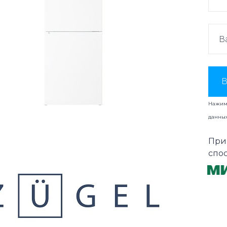
В
Нажима
данны
При
спо