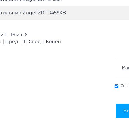
дильник Zugel ZRTD459XB
1 - 16 из 16
 | Пред. |
1
| След. | Конец
Сог
Вы