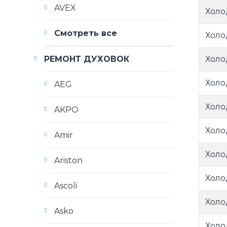
AVEX
Холо
Смотреть все
Холо
Холо
РЕМОНТ ДУХОВОК
Холо
AEG
Холо
AKPO
Холо
Amir
Холо
Ariston
Холо
Ascoli
Холо
Asko
Холо