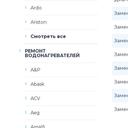
Ardo
Замен
Ariston
Замен
Смотреть все
Замен
РЕМОНТ
Заме
ВОДОНАГРЕВАТЕЛЕЙ
Заме
A&P
Замен
Abask
Замен
ACV
Заме
Aeg
Amalfi