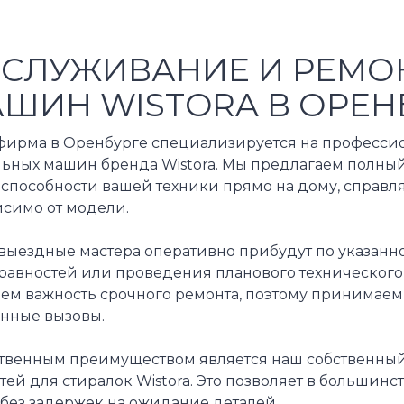
СЛУЖИВАНИЕ И РЕМО
ШИН WISTORA В ОРЕН
фирма в Оренбурге специализируется на професси
льных машин бренда Wistora. Мы предлагаем полный
оспособности вашей техники прямо на дому, справл
исимо от модели.
выездные мастера оперативно прибудут по указанн
равностей или проведения планового техническог
аем важность срочного ремонта, поэтому принимаем
енные вызовы.
твенным преимуществом является наш собственный
тей для стиралок Wistora. Это позволяет в большинс
 без задержек на ожидание деталей.