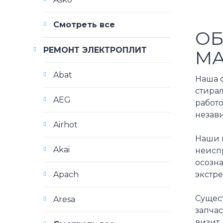
Смотреть все
ОБ
РЕМОНТ ЭЛЕКТРОПЛИТ
МА
Abat
Наша 
стира
AEG
работ
незав
Airhot
Наши 
Akai
неисп
осозн
экстр
Apach
Сущес
Aresa
запчас
визит,