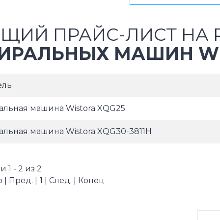
ЩИЙ ПРАЙС-ЛИСТ НА 
ИРАЛЬНЫХ МАШИН W
ель
альная машина Wistora XQG25
альная машина Wistora XQG30-3811H
 1 - 2 из 2
 | Пред. |
1
| След. | Конец