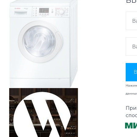
ВЫ
В
Нажима
данны
При
спо