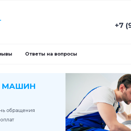
Г
+7 (
зывы
Ответы на вопросы
Х МАШИН
ень обращения
доплат