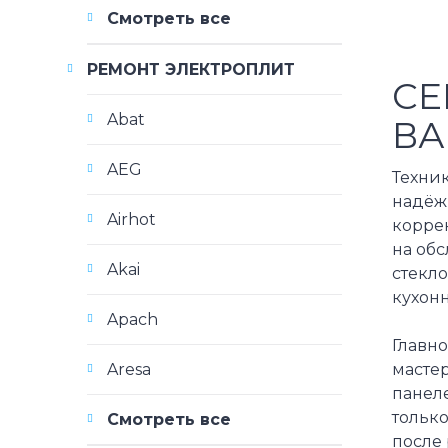
Смотреть все
РЕМОНТ ЭЛЕКТРОПЛИТ
СЕ
Abat
ВА
AEG
Техни
надёжн
Airhot
корре
на об
Akai
стекл
кухон
Apach
Главн
масте
Aresa
панел
тольк
Смотреть все
после 