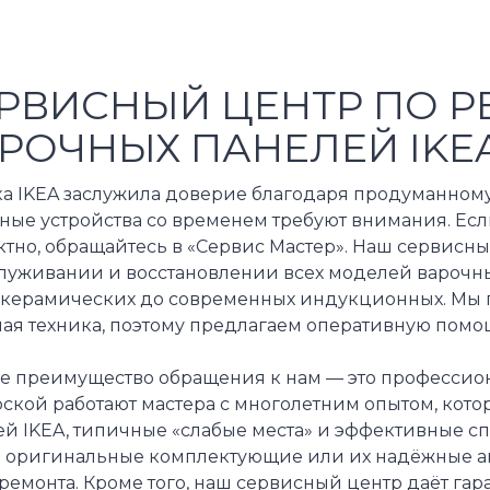
РВИСНЫЙ ЦЕНТР ПО Р
РОЧНЫХ ПАНЕЛЕЙ IKE
ка IKEA заслужила доверие благодаря продуманному
ые устройства со временем требуют внимания. Если
ктно, обращайтесь в «Сервис Мастер». Наш сервисн
служивании и восстановлении всех моделей варочны
окерамических до современных индукционных. Мы п
ная техника, поэтому предлагаем оперативную помо
ое преимущество обращения к нам — это профессион
рской работают мастера с многолетним опытом, кот
ей IKEA, типичные «слабые места» и эффективные с
о оригинальные комплектующие или их надёжные ана
ремонта. Кроме того, наш сервисный центр даёт га