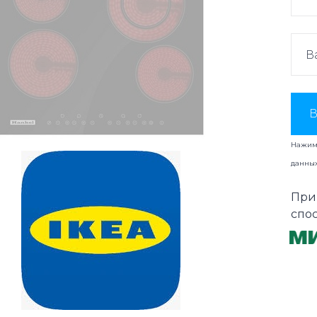
В
Нажима
данны
При
спо