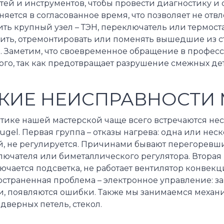
тей и инструментов, чтобы провести диагностику и 
яется в согласованное время, что позволяет не отвл
ть крупный узел – ТЭН, переключатель или термостат
ить, отремонтировать или поменять вышедшие из ст
а. Заметим, что своевременное обращение в профес
ого, так как предотвращает разрушение смежных де
КИЕ НЕИСПРАВНОСТИ 
ктике нашей мастерской чаще всего встречаются не
ugel. Первая группа – отказы нагрева: одна или нес
й, не регулируется. Причинами бывают перегоревши
ючателя или биметаллического регулятора. Вторая 
ючается подсветка, не работает вентилятор конвекци
остраненная проблема – электронное управление: з
и, появляются ошибки. Также мы занимаемся меха
 дверных петель, стекол.