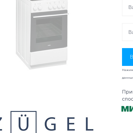
В
Нажима
данны
При
спо