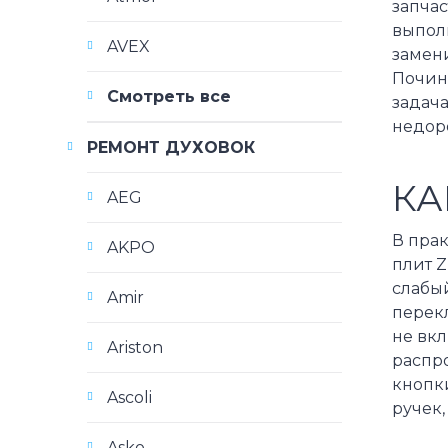
запчас
выполн
AVEX
замени
Почин
Смотреть все
задач
недор
РЕМОНТ ДУХОВОК
КА
AEG
В пра
AKPO
плит Z
слабы
Amir
перекл
не вкл
Ariston
распр
кнопк
Ascoli
ручек,
Asko