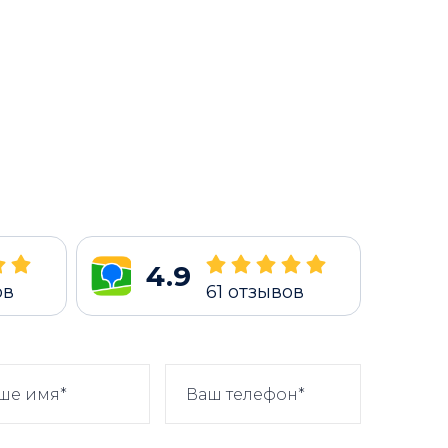
4.9
ов
61
отзывов