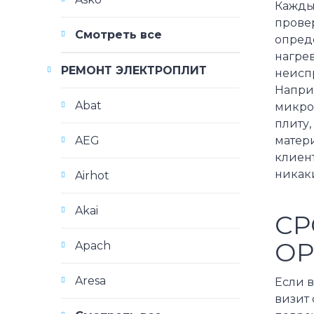
Кажды
провер
Смотреть все
опреде
нагрев
РЕМОНТ ЭЛЕКТРОПЛИТ
неиспр
Напри
Abat
микрос
плиту,
AEG
матери
клиент
никаки
Airhot
Akai
СР
ОР
Apach
Aresa
Если в
визит