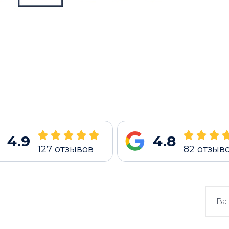
4.9
4.8
127
отзывов
82
отзыв