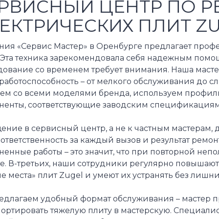
РВИСНЫЙ ЦЕНТР ПО Р
ЕКТРИЧЕСКИХ ПЛИТ Z
ния «Сервис Мастер» в Оренбурге предлагает проф
. Эта техника зарекомендовала себя надежным помо
дование со временем требует внимания. Наша масте
работоспособность – от мелкого обслуживания до с
аем со всеми моделями бренда, используем профи
ненты, соответствующие заводским спецификациям
ние в сервисный центр, а не к частным мастерам, 
ответственность за каждый вызов и результат ремонт
енные работы – это значит, что при повторной неп
те. В-третьих, наши сотрудники регулярно повышаю
е места» плит Zugel и умеют их устранять без лишни
едлагаем удобный формат обслуживания – мастер пр
портировать тяжелую плиту в мастерскую. Специали