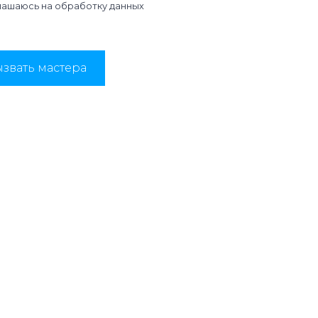
лашаюсь на
обработку данных
звать мастера