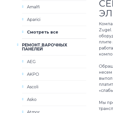
СЕ
Amalfi
ЭЛ
Aparici
Компа
Zugel
Смотреть все
обору
плите 
РЕМОНТ ВАРОЧНЫХ
работ
ПАНЕЛЕЙ
компо
AEG
Обраще
несем 
AKPO
выполн
плати
Ascoli
«слабы
Asko
Мы пр
транс
Atmor