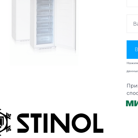
В
Нажима
данны
При
спо