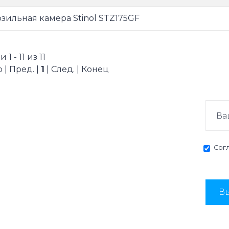
зильная камера Stinol STZ175GF
1 - 11 из 11
 | Пред. |
1
| След. | Конец
Сог
Вы