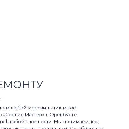
ЕМОНТУ
L
еменем любой морозильник может
р «Сервис Мастер» в Оренбурге
nol любой сложности. Мы понимаем, как
зуем выезд мастера на дом в удобное для