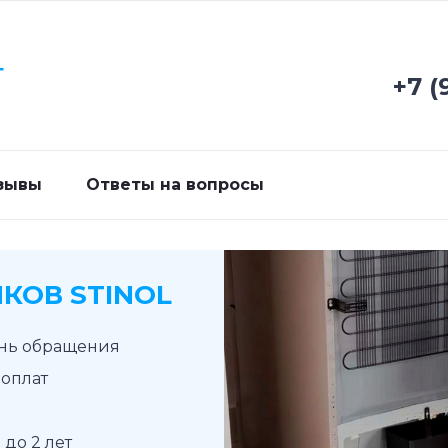
Г
+7 (
зывы
Ответы на вопросы
КОВ STINOL
ень обращения
доплат
до 2 лет