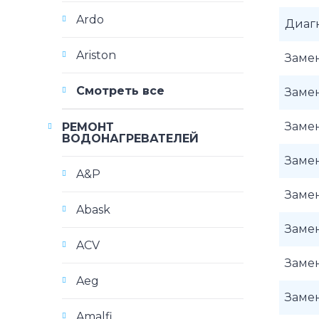
Ardo
Диаг
Ariston
Заме
Смотреть все
Заме
Заме
РЕМОНТ
ВОДОНАГРЕВАТЕЛЕЙ
Заме
A&P
Заме
Abask
Заме
ACV
Заме
Aeg
Заме
Amalfi