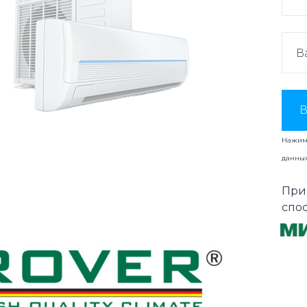
В
Нажима
данны
При
спо