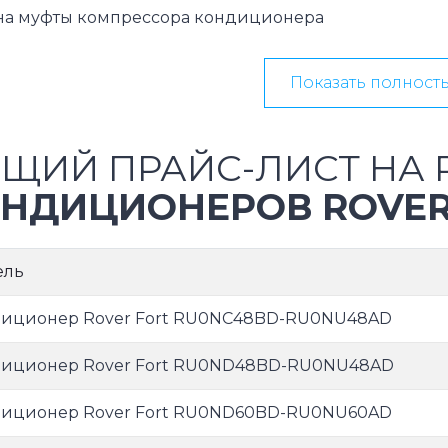
на муфты компрессора кондиционера
Показать полност
ЩИЙ ПРАЙС-ЛИСТ НА 
НДИЦИОНЕРОВ ROVE
ель
иционер Rover Fort RU0NC48BD-RU0NU48AD
иционер Rover Fort RU0ND48BD-RU0NU48AD
иционер Rover Fort RU0ND60BD-RU0NU60AD