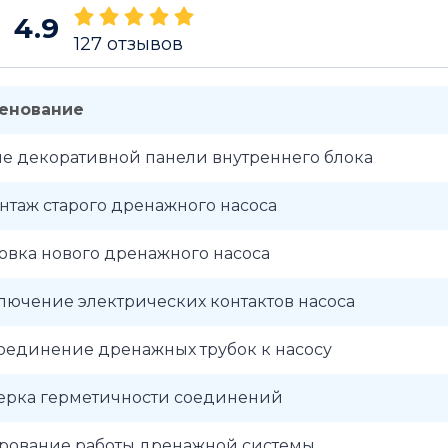
4.9
127
отзывов
енование
е декоративной панели внутреннего блока
таж старого дренажного насоса
овка нового дренажного насоса
ючение электрических контактов насоса
оединение дренажных трубок к насосу
ерка герметичности соединений
ирование работы дренажной системы