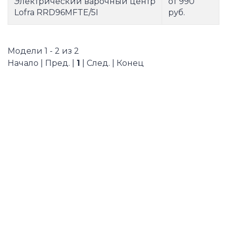
Электрический варочный центр
от 990
Lofra RRD96MFTE/5I
руб.
Модели 1 - 2 из 2
Начало | Пред. |
1
| След. | Конец