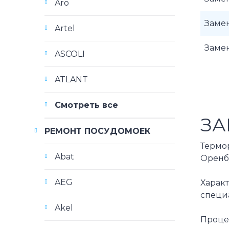
Aro
Заме
Artel
Заме
ASCOLI
ATLANT
Смотреть все
ЗА
РЕМОНТ ПОСУДОМОЕК
Термор
Abat
Оренб
AEG
Харак
специ
Akel
Проце