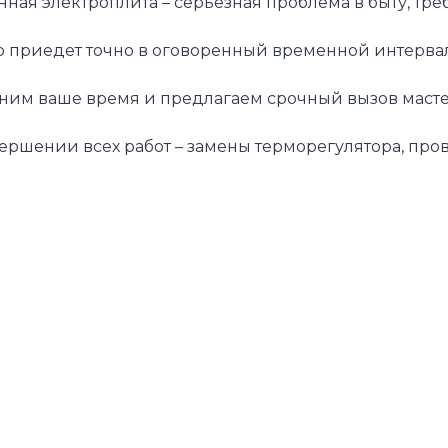
ная электроплита – серьезная проблема в быту, тр
р приедет точно в оговоренный временной интервал
им ваше время и предлагаем срочный вызов мастера
ершении всех работ – замены терморегулятора, про