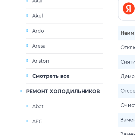
Akai
Akel
Ardo
Наим
Aresa
Отклю
Ariston
Снят
Смотреть все
Демон
Отсо
РЕМОНТ ХОЛОДИЛЬНИКОВ
Очист
Abat
Замен
AEG
Замен