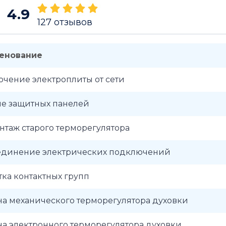
4.9
127
отзывов
енование
чение электроплиты от сети
ие защитных панелей
таж старого терморегулятора
единение электрических подключений
ка контактных групп
а механического терморегулятора духовки
а электронного терморегулятора духовки