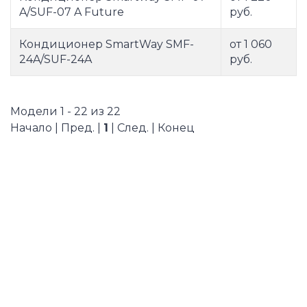
A/SUF-07 A Future
руб.
Кондиционер SmartWay SMF-
от 1 060
24A/SUF-24A
руб.
Модели 1 - 22 из 22
Начало | Пред. |
1
| След. | Конец