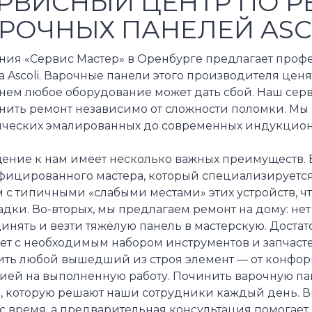
РВИСНЫЙ ЦЕНТР ПО Р
РОЧНЫХ ПАНЕЛЕЙ ASC
ния «Сервис Мастер» в Оренбурге предлагает проф
 Ascoli. Варочные панели этого производителя ценя
нем любое оборудование может дать сбой. Наш сер
нить ремонт независимо от сложности поломки. Мы
ических эмалированных до современных индукцион
ение к нам имеет несколько важных преимуществ. В
фицированного мастера, который специализируется 
 с типичными «слабыми местами» этих устройств, ч
дки. Во-вторых, мы предлагаем ремонт на дому: не
инять и везти тяжёлую панель в мастерскую. Достат
ет с необходимым набором инструментов и запчасте
ить любой вышедший из строя элемент — от конфор
ией на выполненную работу. Починить варочную пан
а, которую решают наши сотрудники каждый день. В
ас время, а предварительная консультация помогае