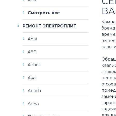
СЕ
ВА
Смотреть все
Компа
РЕМОНТ ЭЛЕКТРОПЛИТ
бренда
време
Abat
выпол
класс
AEG
Обращ
Airhot
квали
знаком
непола
Akai
отсоед
приед
Apach
замен
гарант
Aresa
задач
для в