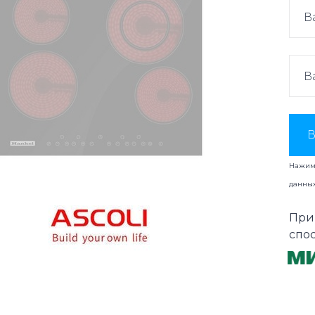
В
Нажима
данны
При
спо