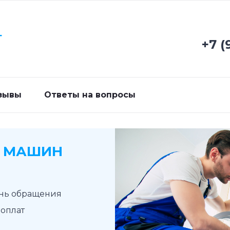
Г
+7 (
зывы
Ответы на вопросы
Х МАШИН
ень обращения
доплат