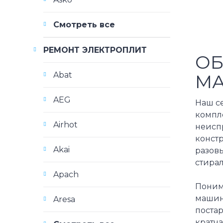
Смотреть все
РЕМОНТ ЭЛЕКТРОПЛИТ
ОБ
Abat
МА
AEG
Наш с
компл
Airhot
неиспр
конст
Akai
разовы
стира
Apach
Понима
машин
Aresa
поста
кратч