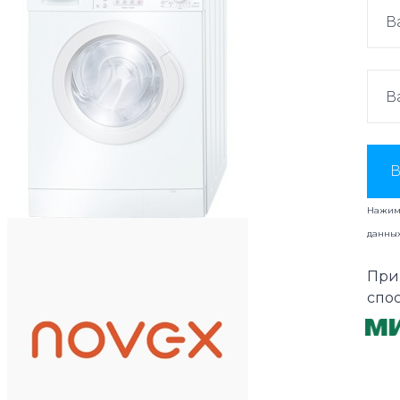
В
Нажима
данны
При
спо