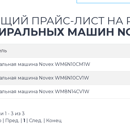
ЩИЙ ПРАЙС-ЛИСТ НА 
ИРАЛЬНЫХ МАШИН N
ель
альная машина Novex WM6N10CM1W
альная машина Novex WM6N10CV1W
альная машина Novex WM8N14CV1W
 1 - 3 из 3
 | Пред. |
1
| След. | Конец