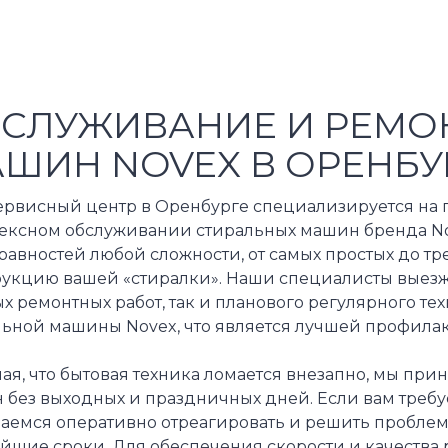
СЛУЖИВАНИЕ И РЕМО
ШИН NOVEX В ОРЕНБУ
ервисный центр в Оренбурге специализируется на
ексном обслуживании стиральных машин бренда Nov
авностей любой сложности, от самых простых до тр
рукцию вашей «стиралки». Наши специалисты выезж
х ремонтных работ, так и планового регулярного т
льной машины Novex, что является лучшей профила
я, что бытовая техника ломается внезапно, мы при
 без выходных и праздничных дней. Если вам требу
раемся оперативно отреагировать и решить пробле
айшие сроки. Для обеспечения скорости и качества