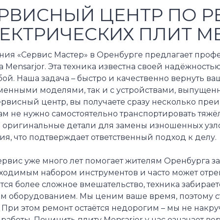
РВИСНЫЙ ЦЕНТР ПО Р
ЕКТРИЧЕСКИХ ПЛИТ M
ния «Сервис Мастер» в Оренбурге предлагает проф
 Mensarjor. Эта техника известна своей надёжност
бой. Наша задача – быстро и качественно вернуть ваш
менными моделями, так и с устройствами, выпущенн
рвисный центр, вы получаете сразу несколько преим
ам не нужно самостоятельно транспортировать тяжё
 оригинальные детали для замены изношенных узлов.
ия, что подтверждает ответственный подход к делу.
рвис уже много лет помогает жителям Оренбурга за
ходимым набором инструментов и часто может отрем
тся более сложное вмешательство, техника забирае
м оборудованием. Мы ценим ваше время, поэтому с
 При этом ремонт остаётся недорогим – мы не накр
работы. Починить плиту Mensarjor у нас означает в