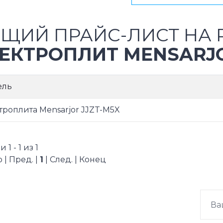
ЩИЙ ПРАЙС-ЛИСТ НА 
ЕКТРОПЛИТ MENSARJ
ель
троплита Mensarjor JJZT-M5X
1 - 1 из 1
 | Пред. |
1
| След. | Конец