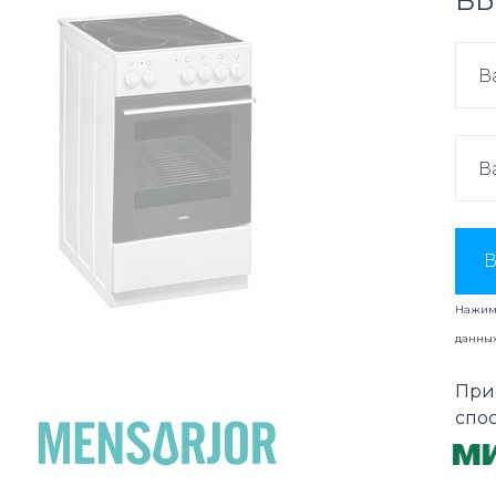
ВЫ
В
Нажима
данны
При
спо