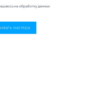
лашаюсь на
обработку данных
звать мастера