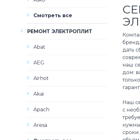
СЕ
Смотреть все
ЭЛ
РЕМОНТ ЭЛЕКТРОПЛИТ
Компа
бренда
Abat
дать с
совре
AEG
наш се
дом: в
Airhot
только
гарант
Akai
Наш се
Apach
с необ
требуе
нужны
Aresa
сроки.
объём 