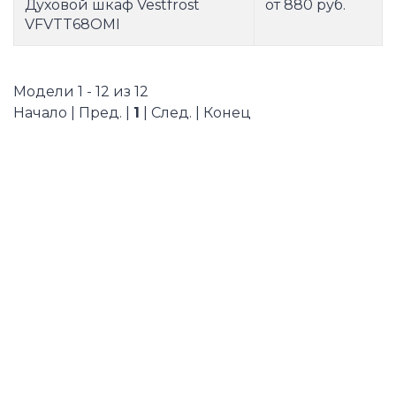
Духовой шкаф Vestfrost
от 880 руб.
VFVTT68OMI
Модели 1 - 12 из 12
Начало | Пред. |
1
| След. | Конец