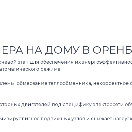
РА НА ДОМУ В ОРЕНБ
ючевой этап для обеспечения их энергоэффективнос
втоматического режима.
мы: обмерзание теплообменника, некорректное ото
рторных двигателей под специфику электросети об
изирует износ подвижных узлов и снижает нагрузк