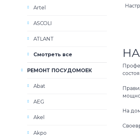
Наст
Artel
ASCOLI
ATLANT
НА
Смотреть все
Профе
РЕМОНТ ПОСУДОМОЕК
состо
Abat
Прави
мощно
AEG
На до
Akel
Своев
Akpo