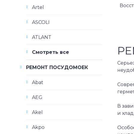
Восс
Artel
ASCOLI
ATLANT
РЕ
Смотреть все
Серье
РЕМОНТ ПОСУДОМОЕК
неудо
Abat
Совре
гермет
AEG
В зав
Akel
и хла
Akpo
Особое