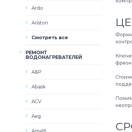
компр
Ardo
ЦЕ
Ariston
Форми
Смотреть все
контр
РЕМОНТ
Ключев
ВОДОНАГРЕВАТЕЛЕЙ
фреоно
A&P
Стоим
подде
Abask
Помимо
ACV
неопр
Aeg
СР
Amalfi