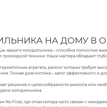
ЛЬНИКА НА ДОМУ В О
ца» вашего холодильника – способна полностью выв
ки громоздкой техники. Наши мастера обладают гл
рметичные агрегаты, ремонт которых требует высо
ия. Точная диагностика – залог эффективного и до
имает решение о целесообразности ремонта или нео
одели холодильника.
 No Frost, где отказ мотора часто связан с некор