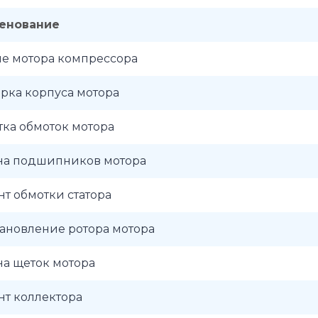
енование
ие мотора компрессора
рка корпуса мотора
ка обмоток мотора
на подшипников мотора
т обмотки статора
ановление ротора мотора
а щеток мотора
нт коллектора