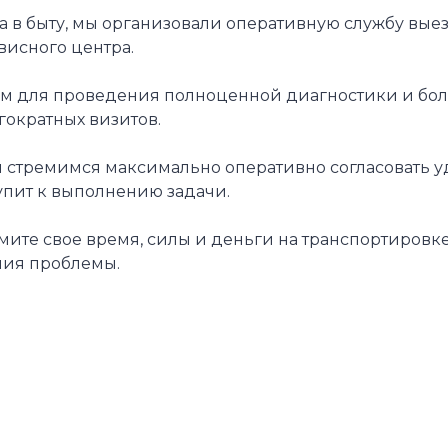
 быту, мы организовали оперативную службу выезда
висного центра.
ля проведения полноценной диагностики и большин
ократных визитов.
 стремимся максимально оперативно согласовать уд
упит к выполнению задачи.
мите свое время, силы и деньги на транспортировк
ния проблемы.