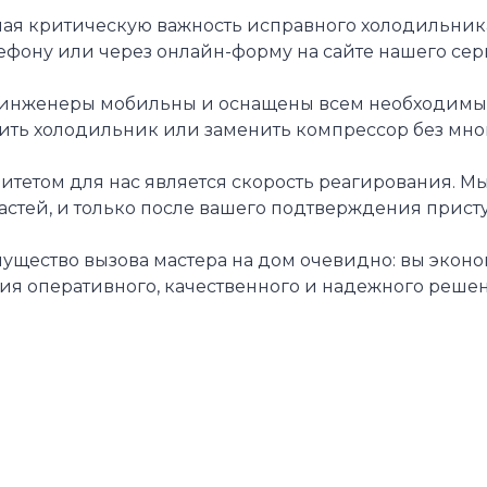
я критическую важность исправного холодильника в
ефону или через онлайн-форму на сайте нашего сер
инженеры мобильны и оснащены всем необходимым д
ить холодильник или заменить компрессор без мног
тетом для нас является скорость реагирования. Мы
астей, и только после вашего подтверждения прист
ущество вызова мастера на дом очевидно: вы эконо
тия оперативного, качественного и надежного реше