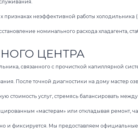
бслуживания.
признаках неэффективной работы холодильника (нед
становление номинального расхода хладагента, ста
СНОГО ЦЕНТРА
ика, связанного с прочисткой капиллярной системы,
я. После точной диагностики на дому мастер озвуч
ую стоимость услуг, стремясь балансировать межд
ицированным «мастерам» или откладывая ремонт, ча
ьно и фиксируется. Мы предоставляем официальные 