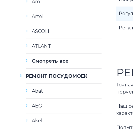
Aro
Регу
Artel
Регу
ASCOLI
ATLANT
Смотреть все
РЕ
РЕМОНТ ПОСУДОМОЕК
Точна
Abat
порче
AEG
Наш с
харак
Akel
Попыт