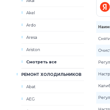
Akai
Akel
Ardo
Наим
Aresa
Сняти
Ariston
Очист
Смотреть все
Регул
Настр
РЕМОНТ ХОЛОДИЛЬНИКОВ
Калиб
Abat
Регул
AEG
Наст