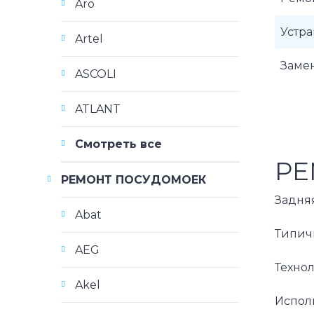
Aro
Устра
Artel
Заме
ASCOLI
ATLANT
Смотреть все
РЕ
РЕМОНТ ПОСУДОМОЕК
Задня
Abat
Типич
AEG
Техно
Akel
Испол