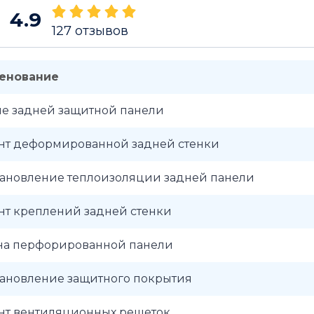
4.9
127
отзывов
енование
ие задней защитной панели
нт деформированной задней стенки
тановление теплоизоляции задней панели
нт креплений задней стенки
на перфорированной панели
тановление защитного покрытия
нт вентиляционных решеток