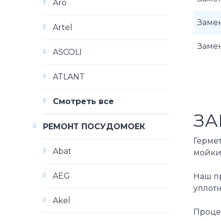
Aro
Заме
Artel
Заме
ASCOLI
ATLANT
Смотреть все
ЗА
РЕМОНТ ПОСУДОМОЕК
Герме
Abat
мойки
AEG
Наш п
уплот
Akel
Процед